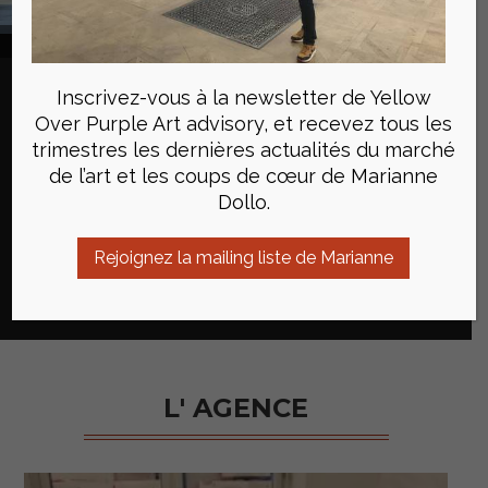
Fondation Norval, Cape Town
Collectionner est un art qui
Inscrivez-vous à la newsletter de Yellow
requiert une grande expertise
Over Purple Art advisory, et recevez tous les
trimestres les dernières actualités du marché
Yellow Over Purple Art advisory s’adresse aux
de l’art et les coups de cœur de Marianne
amateurs d’art, novices ou chevronnés, qui
Dollo.
souhaitent concrétiser leur passion et acquérir des
œuvres aux fins de collection.
Rejoignez la mailing liste de Marianne
en savoir plus
L' AGENCE