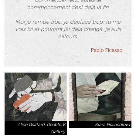
commencement c’est déjà la fin.
Moi je remue trop, je déplace trop. Tu me
vois ici et pourtant j’ai déjà changé, je suis
ailleurs.
Pablo Picasso
Alice Guittard, Double V
Klara Hosnedlova
Gallery