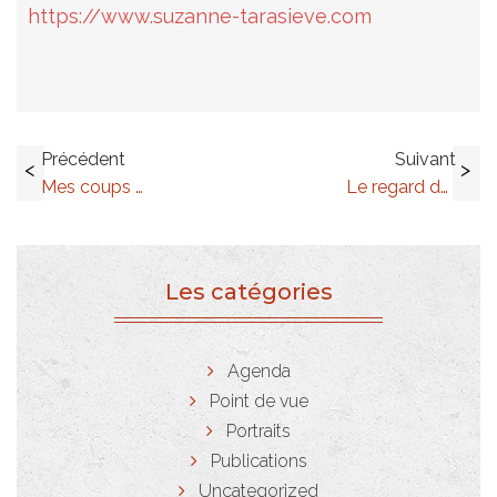
https://www.suzanne-tarasieve.com
Navigation
Précédent
Suivant
<
>
d’article
Mes coups de coeur à PARIS PHOTO
Le regard de Marianne DOLLO Art advisor sur le magnifique court-métrage d’animation le Monde en soi co-réalisé par Sandrine Stoïanov et Jean-Charles Finck.
Les catégories
Agenda
Point de vue
Portraits
Publications
Uncategorized