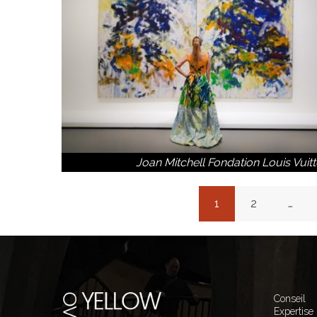
Joan Mitchell Fondation Louis Vuit
Navigation
1
2
…
des
articles
Conseil
Expertise